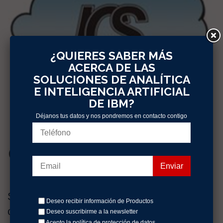
¿QUIERES SABER MÁS
ACERCA DE LAS
SOLUCIONES DE ANALÍTICA
E INTELIGENCIA ARTIFICIAL
DE IBM?
Déjanos tus datos y nos pondremos en contacto contigo
Seguridad Informática de la mano de ICS
Deseo recibir información de Productos
con ICS MAD
Deseo suscribirme a la newsletter
Acepto la política
de protección de datos