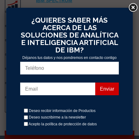
IBM SPECTRUM
IBM SPSS
¿QUIERES SABER MÁS
ACERCA DE LAS
IBM VERSE
SOLUCIONES DE ANALÍTICA
E INTELIGENCIA ARTIFICIAL
IBM WATSON ANALYTICS
DE IBM?
IBM WATSON ASSISTANT
Déjanos tus datos y nos pondremos en contacto contigo
IBM WATSON CONVERSATION
IBM WATSON DATA PLATFORM
IBM WATSON EXPLORER
Deseo recibir información de Productos
Deseo suscribirme a la newsletter
Acepto la política
de protección de datos