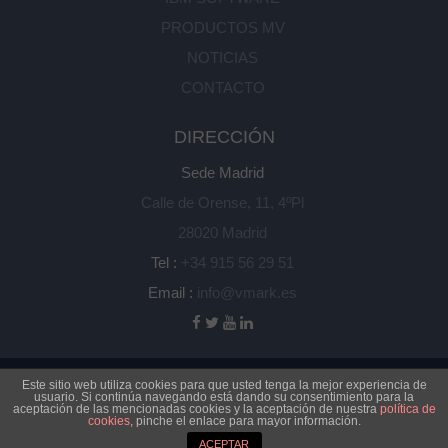
PRODUCTOS MV
NOTICIAS
CONTACTO
DIRECCIÓN
Sede Madrid
Calle de Orense, 11, 4ºPl
28020 Madrid
Tel :
+34 915 56 29 51
Email :
info@vmark.es
Aviso Legal
|
Política de cookies
|
Política de Privacidad
|
Este sitio web utiliza cookies para que usted tenga la mejor experiencia de
usuario. Si continúa navegando está dando su consentimiento para la
Información adicional de Política de Protección de Datos
|
aceptación de las mencionadas cookies y la aceptación de nuestra
política de
cookies
, pinche el enlace para mayor información.
Copyright 2025
ACEPTAR