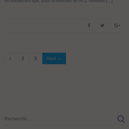
reconnaissent que, sous la direction de HCL Software […]
1
2
3
Next →