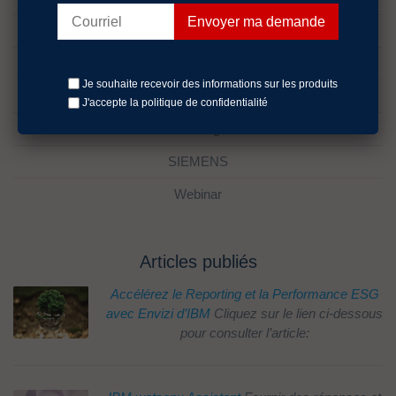
fr
lifecycle management
Je souhaite recevoir des informations sur les produits
Rocket D3
J'accepte la politique
de confidentialité
Sans catégorie
SIEMENS
Webinar
Articles publiés
Accélérez le Reporting et la Performance ESG
avec Envizi d’IBM
Cliquez sur le lien ci-dessous
pour consulter l’article: