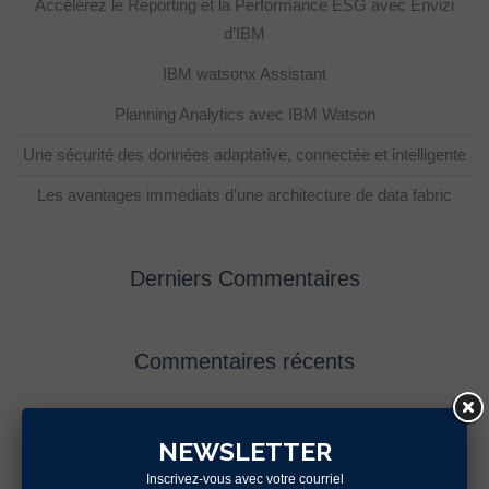
Accélérez le Reporting et la Performance ESG avec Envizi
d’IBM
IBM watsonx Assistant
Planning Analytics avec IBM Watson
Une sécurité des données adaptative, connectée et intelligente
Les avantages immédiats d’une architecture de data fabric
Derniers Commentaires
Commentaires récents
Catégories
NEWSLETTER
Inscrivez-vous avec votre courriel
Évènements