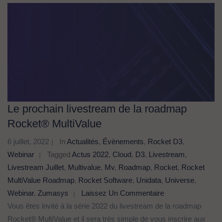
Le prochain livestream de la roadmap
Rocket® MultiValue
6 juillet, 2022
In
Actualités
,
Évènements
,
Rocket D3
,
Webinar
Tagged
Actus 2022
,
Cloud
,
D3
,
Livestream
,
Livestream Juillet
,
Multivalue
,
Mv
,
Roadmap
,
Rocket
,
Rocket
MultiValue Roadmap
,
Rocket Software
,
Unidata
,
Universe
,
Webinar
,
Zumasys
Laissez Un Commentaire
Vous êtes invité à la série 2022 du livestream de la roadmap
Rocket® MultiValue et il sera très simple de vous inscrire aux