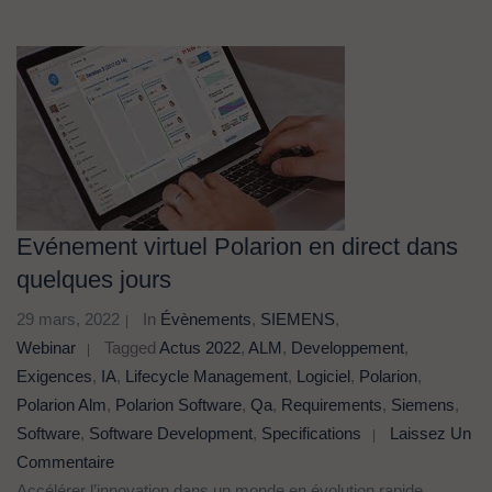
Evénement virtuel Polarion en direct dans
quelques jours
29 mars, 2022
In
Évènements
,
SIEMENS
,
Webinar
Tagged
Actus 2022
,
ALM
,
Developpement
,
Exigences
,
IA
,
Lifecycle Management
,
Logiciel
,
Polarion
,
Polarion Alm
,
Polarion Software
,
Qa
,
Requirements
,
Siemens
,
Software
,
Software Development
,
Specifications
Laissez Un
Commentaire
Accélérer l’innovation dans un monde en évolution rapide