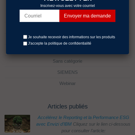
Catégories
Inscrivez-vous avec votre courriel
Évènements
fr
Je souhaite recevoir des informations sur les produits
lifecycle management
J'accepte la politique
de confidentialité
Rocket D3
Sans catégorie
SIEMENS
Webinar
Articles publiés
Accélérez le Reporting et la Performance ESG
avec Envizi d’IBM
Cliquez sur le lien ci-dessous
pour consulter l’article: