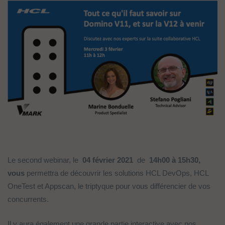
Le second webinar, le
04 février 2021
de
14h00 à 15h30,
vous
permettra de découvrir les solutions HCL DevOps, HCL
OneTest et Appscan, le triptyque pour vous différencier de vos
concurrents.
Il y aura également une grande partie interactive avec nos