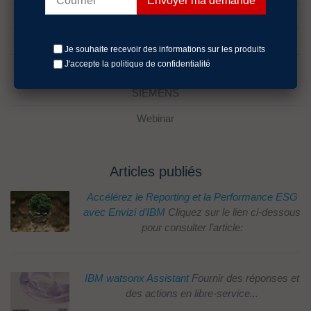
lifecycle management
Rocket D3
Je souhaite recevoir des informations sur les produits
J'accepte la politique
de confidentialité
Sans catégorie
SIEMENS
Webinar
Articles publiés
Accélérez le Reporting et la Performance ESG
avec Envizi d’IBM
Cliquez sur le lien ci-dessous
pour consulter l’article:
IBM watsonx Assistant
Fournir des réponses et
des actions en libre-service...