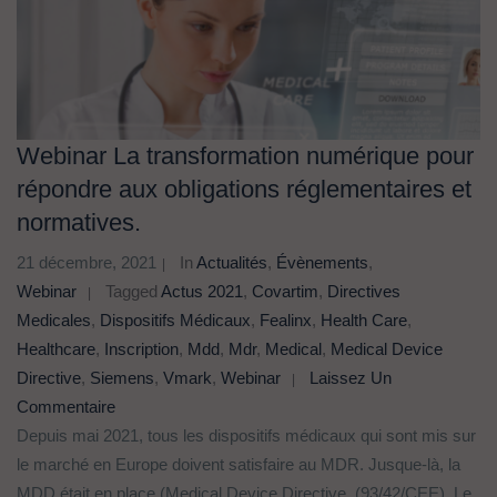
Webinar La transformation numérique pour
répondre aux obligations réglementaires et
normatives.
21 décembre, 2021
In
Actualités
,
Évènements
,
Webinar
Tagged
Actus 2021
,
Covartim
,
Directives
Medicales
,
Dispositifs Médicaux
,
Fealinx
,
Health Care
,
Healthcare
,
Inscription
,
Mdd
,
Mdr
,
Medical
,
Medical Device
Directive
,
Siemens
,
Vmark
,
Webinar
Laissez Un
Commentaire
Depuis mai 2021, tous les dispositifs médicaux qui sont mis sur
le marché en Europe doivent satisfaire au MDR. Jusque-là, la
MDD était en place (Medical Device Directive, (93/42/CEE). Le