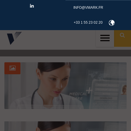
INFO@VMARK.FR
+33 1 55 23 02 20
ID
TAG: FEALINX