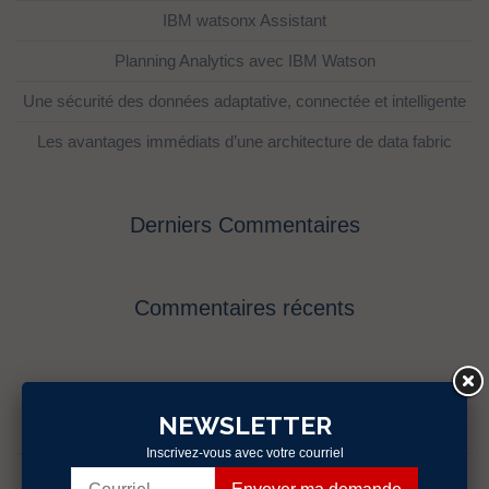
IBM watsonx Assistant
Planning Analytics avec IBM Watson
Une sécurité des données adaptative, connectée et intelligente
Les avantages immédiats d’une architecture de data fabric
Derniers Commentaires
Commentaires récents
Catégories
NEWSLETTER
Évènements
Inscrivez-vous avec votre courriel
fr