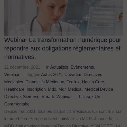
Webinar La transformation numérique pour
répondre aux obligations réglementaires et
normatives.
21 décembre, 2021
In
Actualités
,
Évènements
,
Webinar
Tagged
Actus 2021
,
Covartim
,
Directives
Medicales
,
Dispositifs Médicaux
,
Fealinx
,
Health Care
,
Healthcare
,
Inscription
,
Mdd
,
Mdr
,
Medical
,
Medical Device
Directive
,
Siemens
,
Vmark
,
Webinar
Laissez Un
Commentaire
Depuis mai 2021, tous les dispositifs médicaux qui sont mis sur
le marché en Europe doivent satisfaire au MDR. Jusque-là, la
MDD était en place (Medical Device Directive, (93/42/CEE). Le