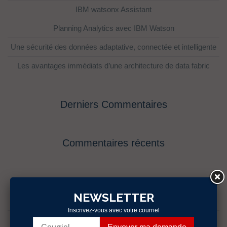
IBM watsonx Assistant
Planning Analytics avec IBM Watson
Une sécurité des données adaptative, connectée et intelligente
Les avantages immédiats d’une architecture de data fabric
Derniers Commentaires
Commentaires récents
Catégories
NEWSLETTER
Évènements
Inscrivez-vous avec votre courriel
fr