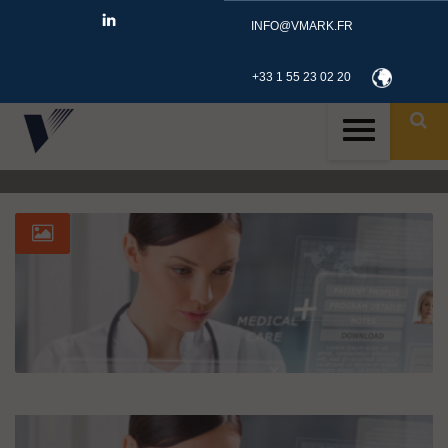
INFO@VMARK.FR
+33 1 55 23 02 20
ID
TAG: MDR