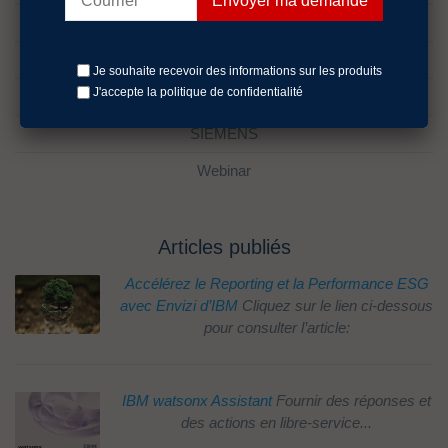
lifecycle management
Rocket D3
Je souhaite recevoir des informations sur les produits
J'accepte la politique
de confidentialité
Sans catégorie
SIEMENS
Webinar
Articles publiés
Accélérez le Reporting et la Performance ESG
avec Envizi d’IBM
Cliquez sur le lien ci-dessous
pour consulter l’article:
IBM watsonx Assistant
Fournir des réponses et
des actions en libre-service...