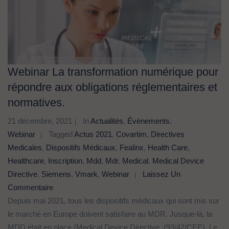
Webinar La transformation numérique pour
répondre aux obligations réglementaires et
normatives.
21 décembre, 2021
In
Actualités
,
Évènements
,
Webinar
Tagged
Actus 2021
,
Covartim
,
Directives
Medicales
,
Dispositifs Médicaux
,
Fealinx
,
Health Care
,
Healthcare
,
Inscription
,
Mdd
,
Mdr
,
Medical
,
Medical Device
Directive
,
Siemens
,
Vmark
,
Webinar
Laissez Un
Commentaire
Depuis mai 2021, tous les dispositifs médicaux qui sont mis sur
le marché en Europe doivent satisfaire au MDR. Jusque-là, la
MDD était en place (Medical Device Directive, (93/42/CEE). Le