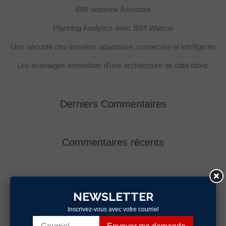
IBM watsonx Assistant
Planning Analytics avec IBM Watson
Une sécurité des données adaptative, connectée et intelligente
Les avantages immédiats d’une architecture de data fabric
Derniers Commentaires
Commentaires récents
Catégories
NEWSLETTER
Évènements
Inscrivez-vous avec votre courriel
fr