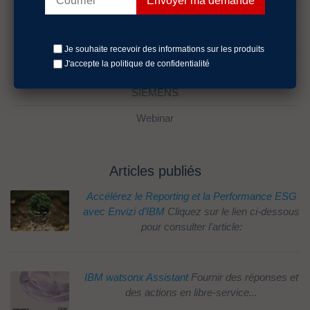
lifecycle management
Rocket D3
Je souhaite recevoir des informations sur les produits
J'accepte la politique
de confidentialité
Sans catégorie
SIEMENS
Webinar
Articles publiés
Accélérez le Reporting et la Performance ESG
avec Envizi d’IBM
Cliquez sur le lien ci-dessous
pour consulter l’article:
IBM watsonx Assistant
Fournir des réponses et
des actions en libre-service...